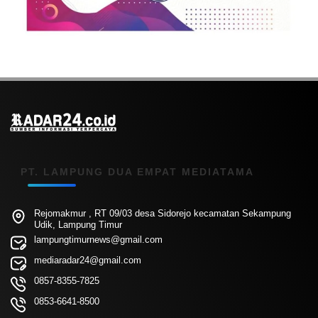
PT. LAMPUNG DUA EMPAT MEDIATAMA
Rejomakmur , RT 09/03 desa Sidorejo kecamatan Sekampung
Udik, Lampung Timur
lampungtimurnews@gmail.com
mediaradar24@gmail.com
0857-8355-7825
0853-6641-8500