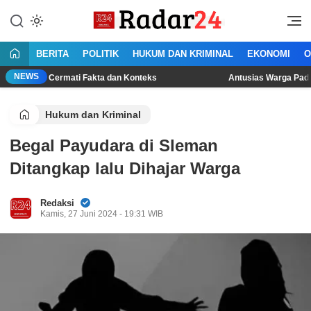
Lewati
ke
Jujur Lantang Bersuara
Radar24.co.id
konten
BERITA
POLITIK
HUKUM DAN KRIMINAL
EKONOMI
O
NEWS
 Cermati Fakta dan Konteks
Antusias Warga Padati Lokasi L
Hukum dan Kriminal
Begal Payudara di Sleman
Ditangkap lalu Dihajar Warga
Redaksi
Kamis, 27 Juni 2024 - 19:31 WIB