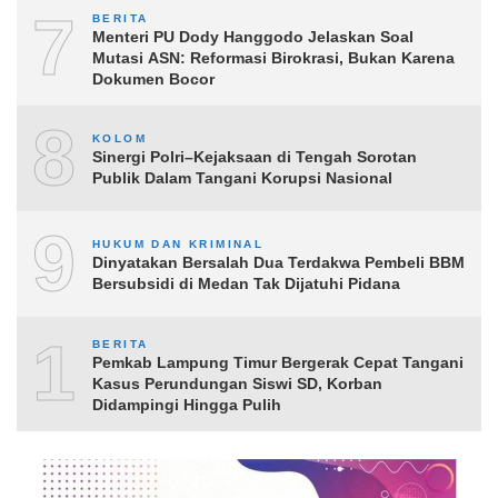
7
BERITA
Menteri PU Dody Hanggodo Jelaskan Soal
Mutasi ASN: Reformasi Birokrasi, Bukan Karena
Dokumen Bocor
8
KOLOM
Sinergi Polri–Kejaksaan di Tengah Sorotan
Publik Dalam Tangani Korupsi Nasional
9
HUKUM DAN KRIMINAL
Dinyatakan Bersalah Dua Terdakwa Pembeli BBM
Bersubsidi di Medan Tak Dijatuhi Pidana
10
BERITA
Pemkab Lampung Timur Bergerak Cepat Tangani
Kasus Perundungan Siswi SD, Korban
Didampingi Hingga Pulih