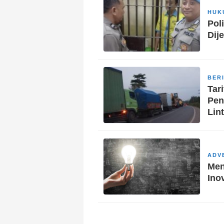
HUK
Pol
Dij
BER
Tar
Pen
Lin
ADV
Men
Ino