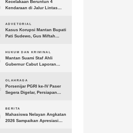
1
Kecelakaan Beruntun 4
Kendaraan di Jalur Lintas
Timur Lampung Timur, Dua
Pengendara Motor Tewas
2
ADVETORIAL
Kasus Korupsi Mantan Bupati
Pati Sudewo, Gus Miftah
Disebut Terima Aliran Dana
100 Juta
3
HUKUM DAN KRIMINAL
Mantan Suami Staf Ahli
Gubernur Cabut Laporan
Penganiayaan oleh Konsultan
DKP Lampung
4
OLAHRAGA
Porsenijar PGRI ke-IV Paser
Segera Digelar, Persiapan
Capai 90 Persen
5
BERITA
Mahasiswa Nelayan Angkatan
2026 Sampaikan Apresiasi
kepada H. T.A. Khalid, Bukti