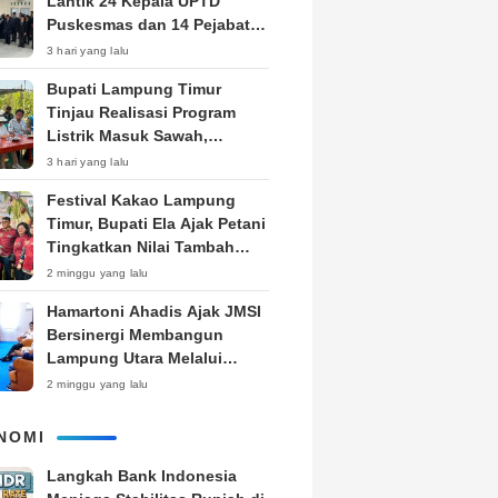
Lantik 24 Kepala UPTD
Puskesmas dan 14 Pejabat
Fungsional, Dorong Inovasi
3 hari yang lalu
dan Pelayanan Prima
Bupati Lampung Timur
Tinjau Realisasi Program
Listrik Masuk Sawah,
Siapkan Subsidi KWH untuk
3 hari yang lalu
Petani
‎Festival Kakao Lampung
Timur, Bupati Ela Ajak Petani
Tingkatkan Nilai Tambah
Produk
2 minggu yang lalu
Hamartoni Ahadis Ajak JMSI
Bersinergi Membangun
Lampung Utara Melalui
Pemberitaan
2 minggu yang lalu
NOMI
Langkah Bank Indonesia