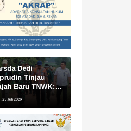
IWISATA
rsda Dedi
prudin Tinjau
jah Baru TNWK:
ga Untuk Kita
, 25 Juli 2026