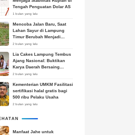
Menjaga Stabilitas Rupiah di
Tengah Penguatan Dolar AS
1 bulan yang lalu
Mencoba Jalan Baru, Saat
Lahan Sayur di Lampung
Timur Berubah Menjadi
Kebun Tembakau
2 bulan yang lalu
Lia Cakes Lampung Tembus
Ajang Nasional: Buktikan
Karya Daerah Bersaing
Setara Kota Besar
2 bulan yang lalu
Kementerian UMKM Fasilitasi
sertifikasi halal gratis bagi
500 ribu Pelaku Usaha
2 bulan yang lalu
EHATAN
Manfaat Jahe untuk