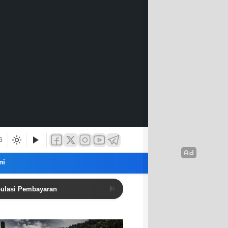
6
mi
mbayaran
HUT IWO ke-14: Dari Layar Berita hingga Jala