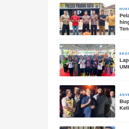
HUK
Pel
hin
Ten
EKO
Lap
UM
ADV
Bup
Kel