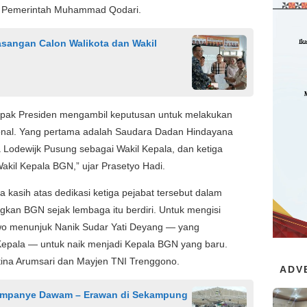
i Pemerintah Muhammad Qodari.
sangan Calon Walikota dan Wakil
 Bapak Presiden mengambil keputusan untuk melakukan
ional. Yang pertama adalah Saudara Dadan Hindayana
Lodewijk Pusung sebagai Wakil Kepala, dan ketiga
kil Kepala BGN,” ujar Prasetyo Hadi.
kasih atas dedikasi ketiga pejabat tersebut dalam
n BGN sejak lembaga itu berdiri. Untuk mengisi
wo menunjuk Nanik Sudar Yati Deyang — yang
Kepala — untuk naik menjadi Kepala BGN yang baru.
ustina Arumsari dan Mayjen TNI Trenggono.
ADV
ampanye Dawam – Erawan di Sekampung