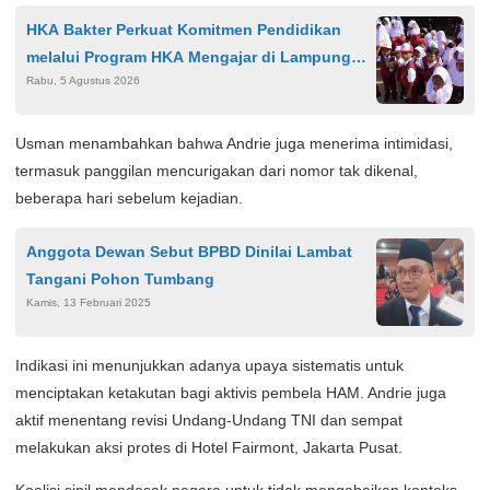
HKA Bakter Perkuat Komitmen Pendidikan
melalui Program HKA Mengajar di Lampung
Rabu, 5 Agustus 2026
Selatan
Usman menambahkan bahwa Andrie juga menerima intimidasi,
termasuk panggilan mencurigakan dari nomor tak dikenal,
beberapa hari sebelum kejadian.
Anggota Dewan Sebut BPBD Dinilai Lambat
Tangani Pohon Tumbang
Kamis, 13 Februari 2025
Indikasi ini menunjukkan adanya upaya sistematis untuk
menciptakan ketakutan bagi aktivis pembela HAM. Andrie juga
aktif menentang revisi Undang-Undang TNI dan sempat
melakukan aksi protes di Hotel Fairmont, Jakarta Pusat.
Koalisi sipil mendesak negara untuk tidak mengabaikan konteks