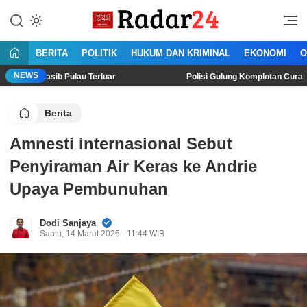
Lewati
ke
Jujur Lantang Bersuara
Radar24.co.id
konten
BERITA
POLITIK
HUKUM DAN KRIMINAL
EKONOMI
O
NEWS
b Pulau Terluar
Polisi Gulung Komplotan Curanmor di Lampu
Berita
Amnesti internasional Sebut
Penyiraman Air Keras ke Andrie
Upaya Pembunuhan
Dodi Sanjaya
Sabtu, 14 Maret 2026 - 11:44 WIB