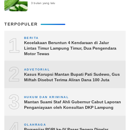
3 bulan yang lalu
TERPOPULER
1
BERITA
Kecelakaan Beruntun 4 Kendaraan di Jalur
Lintas Timur Lampung Timur, Dua Pengendara
Motor Tewas
2
ADVETORIAL
Kasus Korupsi Mantan Bupati Pati Sudewo, Gus
Miftah Disebut Terima Aliran Dana 100 Juta
3
HUKUM DAN KRIMINAL
Mantan Suami Staf Ahli Gubernur Cabut Laporan
Penganiayaan oleh Konsultan DKP Lampung
4
OLAHRAGA
Porsenijar PGRI ke-IV Paser Segera Digelar,