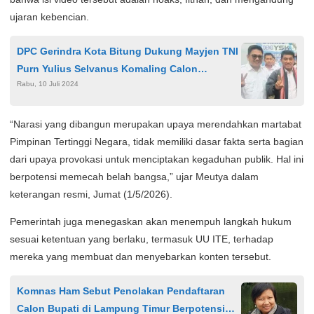
ujaran kebencian.
DPC Gerindra Kota Bitung Dukung Mayjen TNI
Purn Yulius Selvanus Komaling Calon
Rabu, 10 Juli 2024
Gubernur Sulut
“Narasi yang dibangun merupakan upaya merendahkan martabat
Pimpinan Tertinggi Negara, tidak memiliki dasar fakta serta bagian
dari upaya provokasi untuk menciptakan kegaduhan publik. Hal ini
berpotensi memecah belah bangsa,” ujar Meutya dalam
keterangan resmi, Jumat (1/5/2026).
Pemerintah juga menegaskan akan menempuh langkah hukum
sesuai ketentuan yang berlaku, termasuk UU ITE, terhadap
mereka yang membuat dan menyebarkan konten tersebut.
Komnas Ham Sebut Penolakan Pendaftaran
Calon Bupati di Lampung Timur Berpotensi