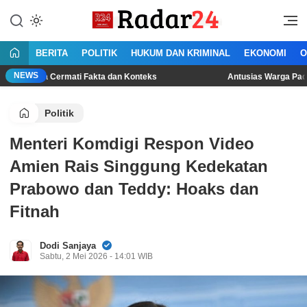
Lewati
ke
Jujur Lantang Bersuara
Radar24.co.id
konten
BERITA
POLITIK
HUKUM DAN KRIMINAL
EKONOMI
O
NEWS
 Cermati Fakta dan Konteks
Antusias Warga Padati Lokasi L
Politik
Menteri Komdigi Respon Video
Amien Rais Singgung Kedekatan
Prabowo dan Teddy: Hoaks dan
Fitnah
Dodi Sanjaya
Sabtu, 2 Mei 2026 - 14:01 WIB