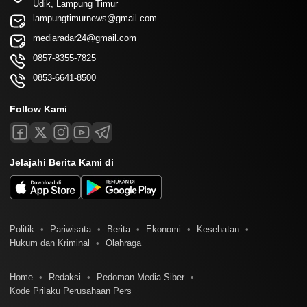
Udik, Lampung Timur
lampungtimurnews@gmail.com
mediaradar24@gmail.com
0857-8355-7825
0853-6641-8500
Follow Kami
Jelajahi Berita Kami di
Politik
Pariwisata
Berita
Ekonomi
Kesehatan
Hukum dan Kriminal
Olahraga
Home
Redaksi
Pedoman Media Siber
Kode Prilaku Perusahaan Pers