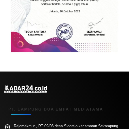
PT. LAMPUNG DUA EMPAT MEDIATAMA
Rejomakmur , RT 09/03 desa Sidorejo kecamatan Sekampung