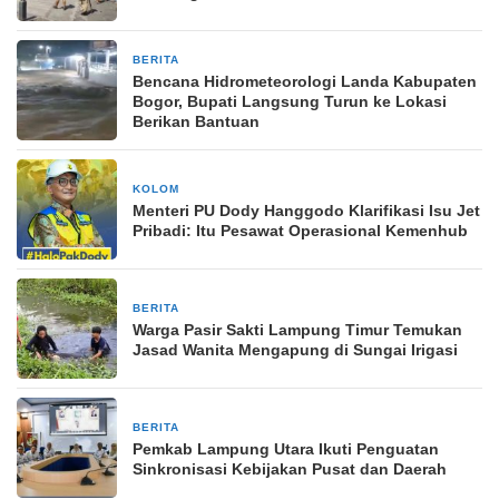
BERITA
3 Maret 2025
Bencana Hidrometeorologi Landa Kabupaten
Bogor, Bupati Langsung Turun ke Lokasi
Berikan Bantuan
KOLOM
2 minggu yang lalu
Menteri PU Dody Hanggodo Klarifikasi Isu Jet
Pribadi: Itu Pesawat Operasional Kemenhub
BERITA
13 Agustus 2025
Warga Pasir Sakti Lampung Timur Temukan
Jasad Wanita Mengapung di Sungai Irigasi
BERITA
24 Desember 2025
Pemkab Lampung Utara Ikuti Penguatan
Sinkronisasi Kebijakan Pusat dan Daerah