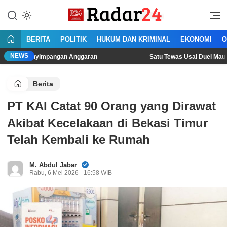
Lewati
ke
Jujur Lantang Bersuara
Radar24.co.id
konten
BERITA
POLITIK
HUKUM DAN KRIMINAL
EKONOMI
O
NEWS
nyimpangan Anggaran
Satu Tewas Usai Duel Maut Dua Pria d
Berita
PT KAI Catat 90 Orang yang Dirawat
Akibat Kecelakaan di Bekasi Timur
Telah Kembali ke Rumah
M. Abdul Jabar
Rabu, 6 Mei 2026 - 16:58 WIB